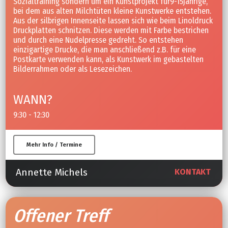
Sozialtraining sondern um ein Kunstprojekt für9-15jährige,
bei dem aus alten Milchtüten kleine Kunstwerke entstehen.
Aus der silbrigen Innenseite lassen sich wie beim Linoldruck
Druckplatten schnitzen. Diese werden mit Farbe bestrichen
und durch eine Nudelpresse gedreht. So entstehen
einzigartige Drucke, die man anschließend z.B. für eine
Postkarte verwenden kann, als Kunstwerk im gebastelten
Bilderrahmen oder als Lesezeichen.
WANN?
9:30 - 12:30
Mehr Info / Termine
Annette Michels
KONTAKT
Offener Treff