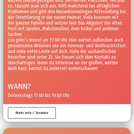
kurzem hierhergezogen sind. Bei Kaffee, Plätzchen, Tee und
co. tauscht man sich aus, hilft manchmal bei alltäglichen
Problemen und gibt den Neuankömmlingen Hilfestellung bei
der Orientierung in der neuen Heimat. Viele kommen mit
der ganzen Familie und nutzen hier das ANgebot der Alten
Post mit Spielen, Malutensilien, dem KIcker und anderen
Sachen.
Los geht’s immer um 17.00 Uhr. Hier warten außerdem auch
gemeinsame Aktionen wie ein Sommer- und Weihnachtsfest
und viele nette Leute auf dich. Viele der ausländischen
Besucher sind unter 25. Sie freuen sich über Kontakt zu
Gleichaltrigen. Wenn du Interesse an der großen, weiten
Welt hast, kannst du jederzeit vorbeischauen!
WANN?
Donnerstags 17.00 bis 19.00 Uhr
Mehr Info / Termine