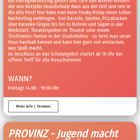
Am Freitagnachmittag gehört das Café den älteren Kindern
der von-Ketteler-Grundschule! Raus aus der OGS und rein in
die Alte Post! Hier kann man beim Freaky Friday einen tollen
Nachmittag verbringen. Von Basteln, Spielen, Pizzabacken
über Karaoke-Singen bis hin zu Bohren und Sägen in der
Werkstatt, Theaterspielen im Theater oder einem
Tischtennis-Turnier in der Studiobühne - so lernt man unser
Haus hautnah kennen und kann hier ganz viel entdecken,
was Spaß macht.
Im Anschluss an das Schulangebot startet ab 16 Uhr der
offene Treff für alle BesucherInnen
WANN?
Freitags 14:00 - 16:00 Uhr
Mehr Info / Termine
PROVINZ - Jugend macht