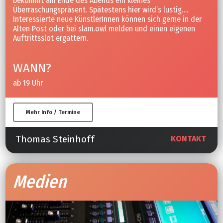
bekommt am Ende des Abends ein kleines
Überraschungspräsent. Spätestens hier wird’s lustig….
Interessierte neue KünstlerInnen können sich gerne in der
Alten Post oder bei slam.owl melden und einen eigenen
Auftrittsslot ergattern.
WANN?
ab 19 Uhr
Mehr Info / Termine
Thomas Steinhoff
KONTAKT
Medien