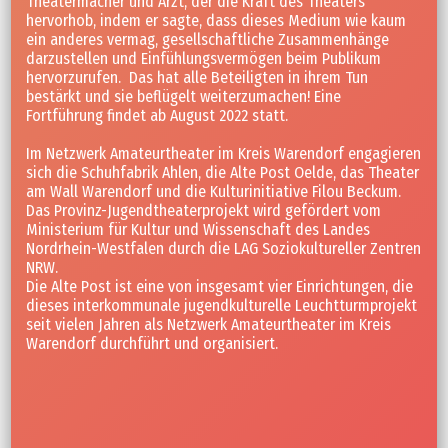
Theatermacher und Arzt, der die Kraft des Theaters
hervorhob, indem er sagte, dass dieses Medium wie kaum
ein anderes vermag, gesellschaftliche Zusammenhänge
darzustellen und Einfühlungsvermögen beim Publikum
hervorzurufen. Das hat alle Beteiligten in ihrem Tun
bestärkt und sie beflügelt weiterzumachen! Eine
Fortführung findet ab August 2022 statt.
Im Netzwerk Amateurtheater im Kreis Warendorf engagieren
sich die Schuhfabrik Ahlen, die Alte Post Oelde, das Theater
am Wall Warendorf und die Kulturinitiative Filou Beckum.
Das Provinz-Jugendtheaterprojekt wird gefördert vom
Ministerium für Kultur und Wissenschaft des Landes
Nordrhein-Westfalen durch die LAG Soziokultureller Zentren
NRW.
Die Alte Post ist eine von insgesamt vier Einrichtungen, die
dieses interkommunale jugendkulturelle Leuchtturmprojekt
seit vielen Jahren als Netzwerk Amateurtheater im Kreis
Warendorf durchführt und organisiert.