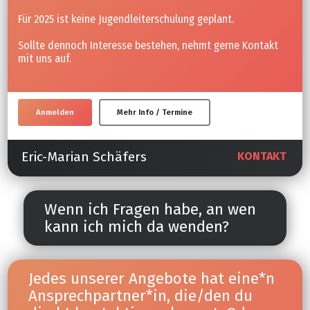
Für 2025 ist keine Jugendleiterschulung geplant.
Sollte dennoch Interesse bestehen, nehmt gerne Kontakt
mit uns auf.
Anmelden
Mehr Info / Termine
Eric-Marian Schäfers
KONTAKT
Wenn ich Fragen habe, an wen
kann ich mich da wenden?
Jedes unserer Angebote hat eine*n
Ansprechpartner*in, die/den du