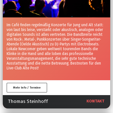
Im Café finden regelmäßig Konzerte für Jung und Alt statt:
von laut bis leise, verstärkt oder akustisch, analogen oder
digitalen Sounds ist alles vertreten. Die Bandbreite reicht
von Rock-, Metal-, Punkkonzerten über Singer-Songwriter-
Abende (Oelde Akustisch) zu DJ-Partys mit Electrobeats.
Lokale Newcomer geben weltweit tourenden Bands die
Klinke in die Hand und alle loben das professionelle
Veranstaltungsmanagement, die sehr gute technische
Ausstattung und die nette Betreuung. Bestnoten für den
Live-Club Alte Post!
Mehr Info / Termine
Thomas Steinhoff
KONTAKT