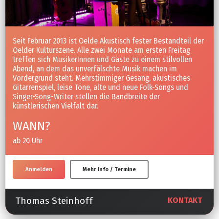
Seit Februar 2013 ist Oelde Akustisch fester Bestandteil der
Oelder Kulturszene. Alle zwei Monate am ersten Freitag
treffen sich MusikerInnen und Gäste zu einem stilvollen
Abend, an dem das unverfälschte Musik machen im
Vordergrund steht. Mehrstimmiger Gesang, akustisches
Gitarrenspiel, leise Töne, alte und neue Folk-Songs und
Singer-Song-Writer stellen die Bandbreite der
künstlerischen Vielfalt dar.
WANN?
ab 20 Uhr
Anmelden
Mehr Info / Termine
Thomas Steinhoff
KONTAKT