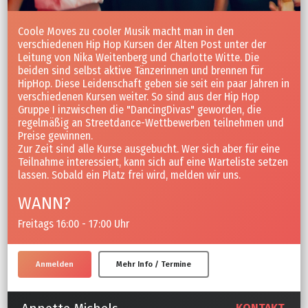
Coole Moves zu cooler Musik macht man in den
verschiedenen Hip Hop Kursen der Alten Post unter der
Leitung von Nika Weitenberg und Charlotte Witte. Die
beiden sind selbst aktive Tänzerinnen und brennen für
HipHop. Diese Leidenschaft geben sie seit ein paar Jahren in
verschiedenen Kursen weiter. So sind aus der Hip Hop
Gruppe I inzwischen die "DancingDivas" geworden, die
regelmäßig an Streetdance-Wettbewerben teilnehmen und
Preise gewinnen.
Zur Zeit sind alle Kurse ausgebucht. Wer sich aber für eine
Teilnahme interessiert, kann sich auf eine Warteliste setzen
lassen. Sobald ein Platz frei wird, melden wir uns.
WANN?
Freitags 16:00 - 17:00 Uhr
Anmelden
Mehr Info / Termine
KONTAKT